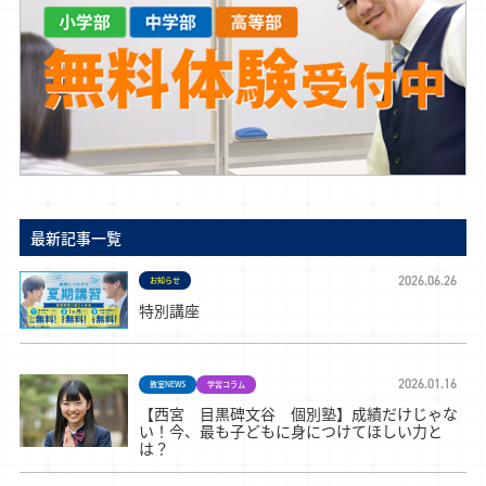
最新記事一覧
2026.06.26
お知らせ
特別講座
2026.01.16
教室NEWS
学習コラム
【西宮 目黒碑文谷 個別塾】成績だけじゃな
い！今、最も子どもに身につけてほしい力と
は？