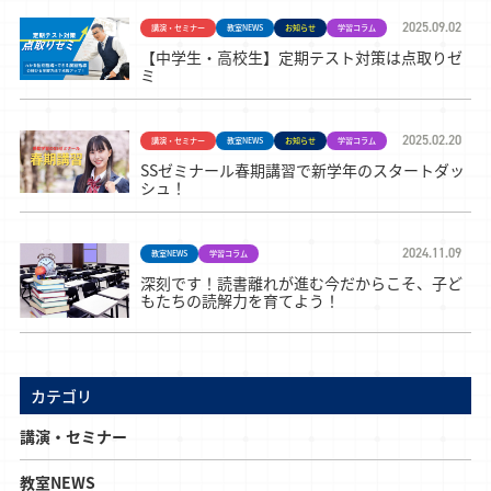
2025.09.02
講演・セミナー
教室NEWS
お知らせ
学習コラム
【中学生・高校生】定期テスト対策は点取りゼ
ミ
2025.02.20
講演・セミナー
教室NEWS
お知らせ
学習コラム
SSゼミナール春期講習で新学年のスタートダッ
シュ！
2024.11.09
教室NEWS
学習コラム
深刻です！読書離れが進む今だからこそ、子ど
もたちの読解力を育てよう！
カテゴリ
講演・セミナー
教室NEWS