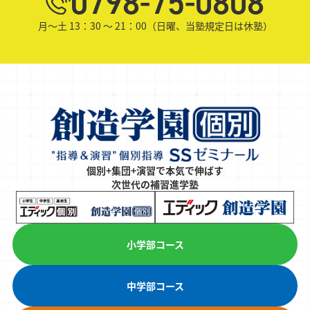
0798-75-0808
月～土 13：30 ～ 21：00（日曜、当塾規定日は休塾）
個別+集団+演習で本気で伸ばす
次世代の補習進学塾
小学部コース
中学部コース