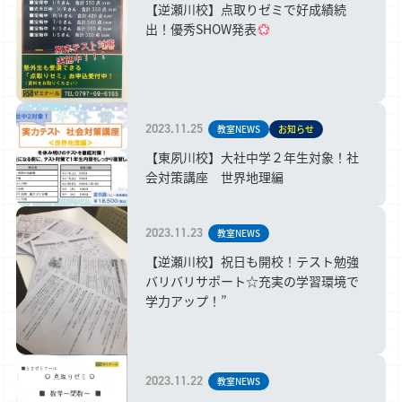
【逆瀬川校】点取りゼミで好成績続
出！優秀SHOW発表
2023.11.25
教室NEWS
お知らせ
【東夙川校】大社中学２年生対象！社
会対策講座 世界地理編
2023.11.23
教室NEWS
【逆瀬川校】祝日も開校！テスト勉強
バリバリサポート☆充実の学習環境で
学力アップ！”
2023.11.22
教室NEWS