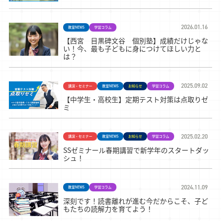
2026.01.16
教室NEWS
学習コラム
【西宮 目黒碑文谷 個別塾】成績だけじゃな
い！今、最も子どもに身につけてほしい力と
は？
2025.09.02
講演・セミナー
教室NEWS
お知らせ
学習コラム
【中学生・高校生】定期テスト対策は点取りゼ
ミ
2025.02.20
講演・セミナー
教室NEWS
お知らせ
学習コラム
SSゼミナール春期講習で新学年のスタートダッ
シュ！
2024.11.09
教室NEWS
学習コラム
深刻です！読書離れが進む今だからこそ、子ど
もたちの読解力を育てよう！