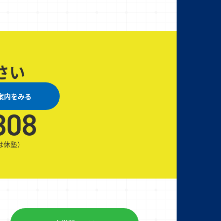
さい
案内をみる
808
日は休塾）