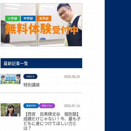
最新記事一覧
2026.06.26
お知らせ
特別講座
2026.01.16
教室NEWS
学習コラム
【西宮 目黒碑文谷 個別塾】
成績だけじゃない！今、最も子
どもに身につけてほしい力と
は？