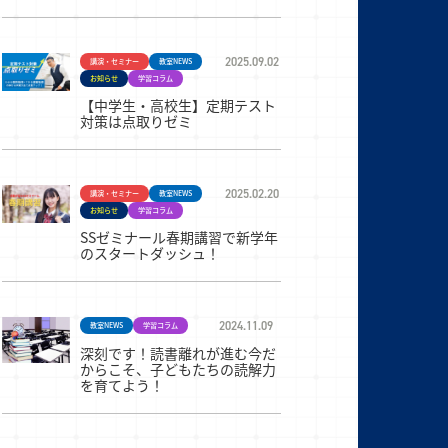
2025.09.02
講演・セミナー
教室NEWS
お知らせ
学習コラム
【中学生・高校生】定期テスト
対策は点取りゼミ
2025.02.20
講演・セミナー
教室NEWS
お知らせ
学習コラム
SSゼミナール春期講習で新学年
のスタートダッシュ！
2024.11.09
教室NEWS
学習コラム
深刻です！読書離れが進む今だ
からこそ、子どもたちの読解力
を育てよう！