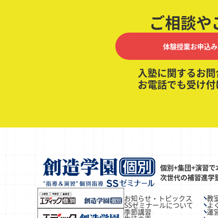
ご相談や
体験授業お申込み
入塾に関するお問
お電話でも受け付
個別+集団+演習で
次世代の補習進学
お知らせ・トピックス
教
SSゼミナールについて
よ
季節講習
運