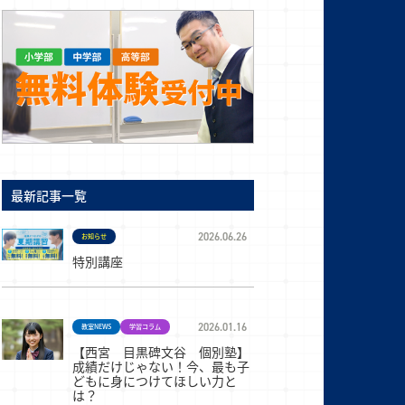
最新記事一覧
2026.06.26
お知らせ
特別講座
2026.01.16
教室NEWS
学習コラム
【西宮 目黒碑文谷 個別塾】
成績だけじゃない！今、最も子
どもに身につけてほしい力と
は？