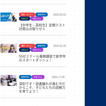
2025.09.02
講演・セミナー
教室NEWS
お知らせ
学習コラム
【中学生・高校生】定期テスト
対策は点取りゼミ
2025.02.20
講演・セミナー
教室NEWS
お知らせ
学習コラム
SSゼミナール春期講習で新学年
のスタートダッシュ！
2024.11.09
教室NEWS
学習コラム
深刻です！読書離れが進む今だ
からこそ、子どもたちの読解力
を育てよう！