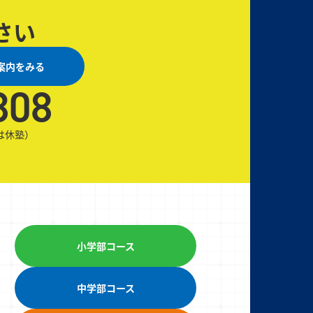
さい
案内をみる
808
日は休塾）
小学部コース
中学部コース