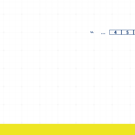
...
4
5