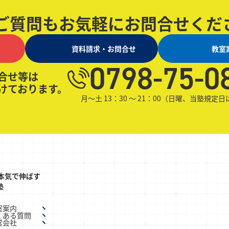
ご質問も
お気軽にお問合せくだ
資料請求・お問合せ
教室
0798-75-0
合せ等は
けております。
月～土 13：30 ～ 21：00（日曜、当塾規定
本気で伸ばす
塾
室案内
くある質問
営会社