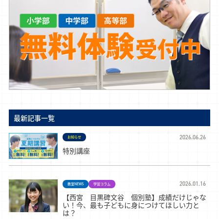
最新記事一覧
2026.06.26
お知らせ
特別講座
2026.01.16
教室NEWS
学習コラム
【西宮 目黒碑文谷 個別塾】成績だけじゃな
い！今、最も子どもに身につけてほしい力と
は？