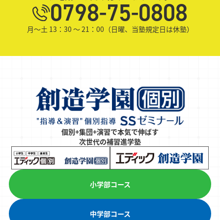
0798-75-0808
月～土 13：30 ～ 21：00（日曜、当塾規定日は休塾）
個別+集団+演習で本気で伸ばす
次世代の補習進学塾
小学部コース
中学部コース