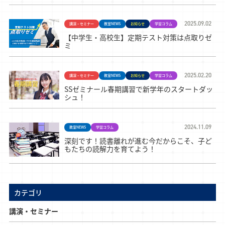
2025.09.02
講演・セミナー
教室NEWS
お知らせ
学習コラム
【中学生・高校生】定期テスト対策は点取りゼ
ミ
2025.02.20
講演・セミナー
教室NEWS
お知らせ
学習コラム
SSゼミナール春期講習で新学年のスタートダッ
シュ！
2024.11.09
教室NEWS
学習コラム
深刻です！読書離れが進む今だからこそ、子ど
もたちの読解力を育てよう！
カテゴリ
講演・セミナー