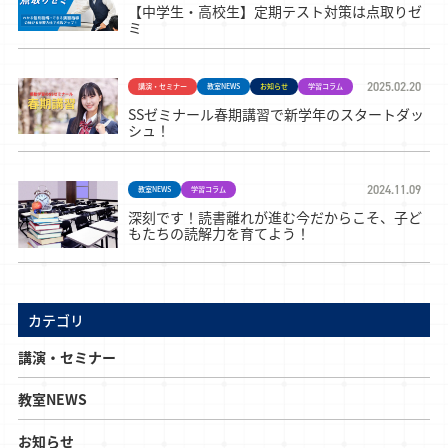
【中学生・高校生】定期テスト対策は点取りゼ
ミ
2025.02.20
講演・セミナー
教室NEWS
お知らせ
学習コラム
SSゼミナール春期講習で新学年のスタートダッ
シュ！
2024.11.09
教室NEWS
学習コラム
深刻です！読書離れが進む今だからこそ、子ど
もたちの読解力を育てよう！
カテゴリ
講演・セミナー
教室NEWS
お知らせ