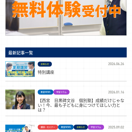
最新記事一覧
2026.06.26
お知らせ
特別講座
2026.01.16
教室NEWS
学習コラム
【西宮 目黒碑文谷 個別塾】成績だけじゃな
い！今、最も子どもに身につけてほしい力と
は？
2025.09.02
講演・セミナー
教室NEWS
お知らせ
学習コラム